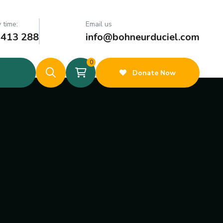
 time:
Email us
 413 288
info@bohneurduciel.com
0
Donate Now