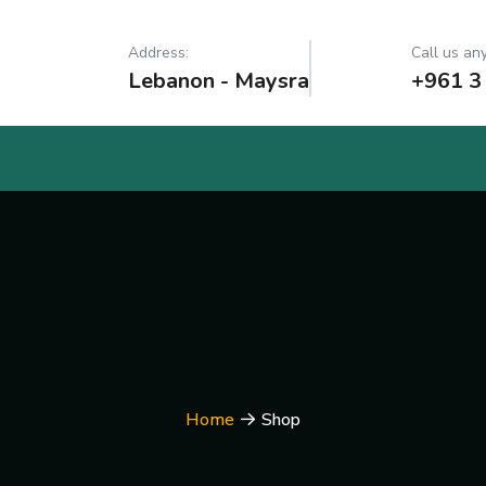
Address:
Call us any
Lebanon - Maysra
+961 3
Home
Shop