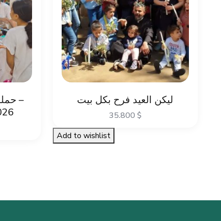
ليكن العيد فرح بكل بيت
حم –
026
35.800
$
Add to wishlist